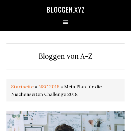
Zur
Skip
Zur
Zur
BLOGGEN.XYZ
Hauptnavigation
to
Hauptsidebar
Fußzeile
springen
main
springen
springen
content
Bloggen von A-Z
Startseite
»
NSC 2018
»
Mein Plan für die
Nischenseiten Challenge 2018