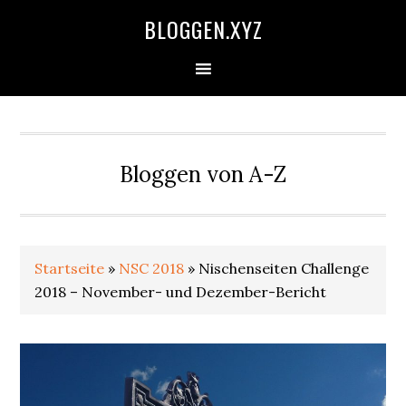
Zur
Skip
Zur
Zur
BLOGGEN.XYZ
Hauptnavigation
to
Hauptsidebar
Fußzeile
springen
main
springen
springen
content
Bloggen von A-Z
Startseite
»
NSC 2018
»
Nischenseiten Challenge
2018 – November- und Dezember-Bericht