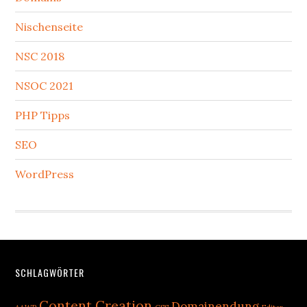
Nischenseite
NSC 2018
NSOC 2021
PHP Tipps
SEO
WordPress
Footer
SCHLAGWÖRTER
Content Creation
Domainendung