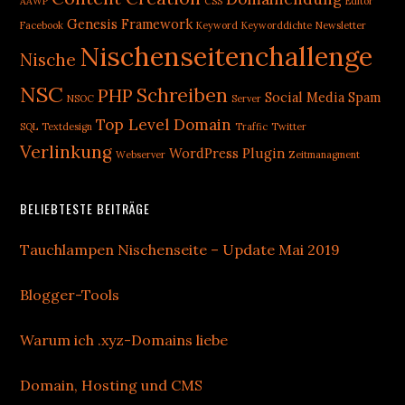
AAWP
CSS
Editor
Genesis Framework
Facebook
Keyword
Keyworddichte
Newsletter
Nischenseitenchallenge
Nische
NSC
Schreiben
PHP
Social Media
Spam
NSOC
Server
Top Level Domain
SQL
Textdesign
Traffic
Twitter
Verlinkung
WordPress Plugin
Webserver
Zeitmanagment
BELIEBTESTE BEITRÄGE
Tauchlampen Nischenseite – Update Mai 2019
Blogger-Tools
Warum ich .xyz-Domains liebe
Domain, Hosting und CMS