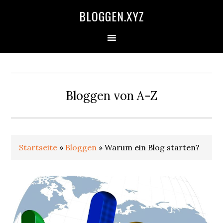
Zur
Skip
Zur
Zur
BLOGGEN.XYZ
Hauptnavigation
to
Hauptsidebar
Fußzeile
springen
main
springen
springen
content
Bloggen von A-Z
Startseite
»
Bloggen
»
Warum ein Blog starten?