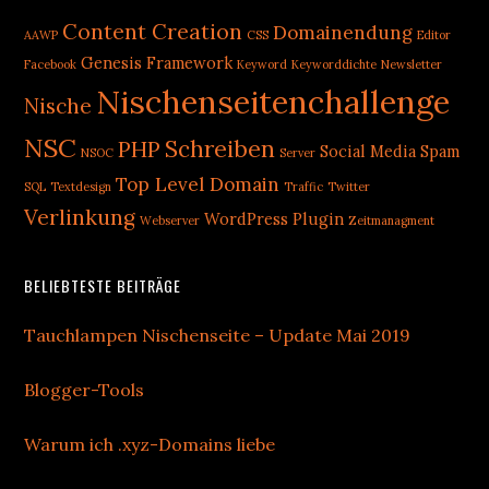
Content Creation
Domainendung
AAWP
CSS
Editor
Genesis Framework
Facebook
Keyword
Keyworddichte
Newsletter
Nischenseitenchallenge
Nische
NSC
Schreiben
PHP
Social Media
Spam
NSOC
Server
Top Level Domain
SQL
Textdesign
Traffic
Twitter
Verlinkung
WordPress Plugin
Webserver
Zeitmanagment
BELIEBTESTE BEITRÄGE
Tauchlampen Nischenseite – Update Mai 2019
Blogger-Tools
Warum ich .xyz-Domains liebe