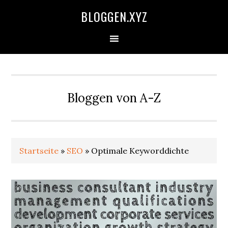
Zur
Skip
Zur
Zur
BLOGGEN.XYZ
Hauptnavigation
to
Hauptsidebar
Fußzeile
springen
main
springen
springen
content
Bloggen von A-Z
Startseite
»
SEO
»
Optimale Keyworddichte