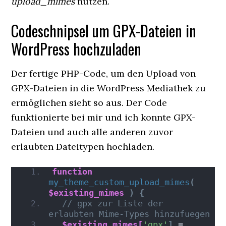
upload_mimes
nutzen.
Codeschnipsel um GPX-Dateien in
WordPress hochzuladen
Der fertige PHP-Code, um den Upload von
GPX-Dateien in die WordPress Mediathek zu
ermöglichen sieht so aus. Der Code
funktionierte bei mir und ich konnte GPX-
Dateien und auch alle anderen zuvor
erlaubten Dateitypen hochladen.
function
my_theme_custom_upload_mimes
(
$existing_mimes
)
{
// gpx zur Liste der 
erlaubten Mime-Types hinzufuegen
$existing_mimes[
'gpx'
]
 = 