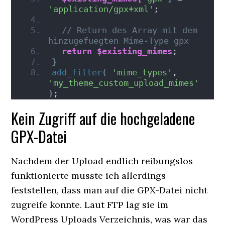
'application/gpx+xml'
;
// Return des Array mit dem 
hinzugefuegten Mime-Type gpx
return
$existing_mimes
;
}
add_filter
(
'mime_types'
, 
'my_theme_custom_upload_mimes'
)
;
Kein Zugriff auf die hochgeladene
GPX-Datei
Nachdem der Upload endlich reibungslos
funktionierte musste ich allerdings
feststellen, dass man auf die GPX-Datei nicht
zugreife konnte. Laut FTP lag sie im
WordPress Uploads Verzeichnis, was war das