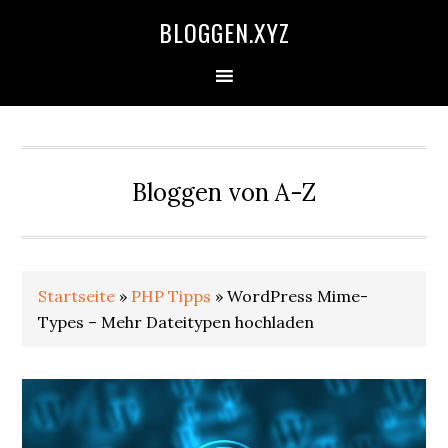
Zur
Skip
Zur
Zur
BLOGGEN.XYZ
Hauptnavigation
to
Hauptsidebar
Fußzeile
springen
main
springen
springen
content
Bloggen von A-Z
Startseite
»
PHP Tipps
»
WordPress Mime-
Types – Mehr Dateitypen hochladen