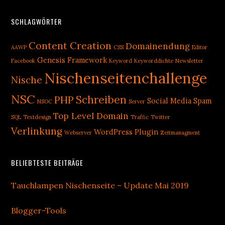
Footer
SCHLAGWÖRTER
Content Creation
Domainendung
AAWP
CSS
Editor
Genesis Framework
Facebook
Keyword
Keyworddichte
Newsletter
Nischenseitenchallenge
Nische
NSC
Schreiben
PHP
Social Media
Spam
NSOC
Server
Top Level Domain
SQL
Textdesign
Traffic
Twitter
Verlinkung
WordPress Plugin
Webserver
Zeitmanagment
BELIEBTESTE BEITRÄGE
Tauchlampen Nischenseite – Update Mai 2019
Blogger-Tools