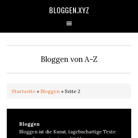
Zur
Skip
Zur
Zur
BLOGGEN.XYZ
Hauptnavigation
to
Hauptsidebar
Fußzeile
springen
main
springen
springen
content
Bloggen von A-Z
Startseite
»
Bloggen
»
Seite 2
Bloggen
Bloggen ist die Kunst, tagebuchartige Texte