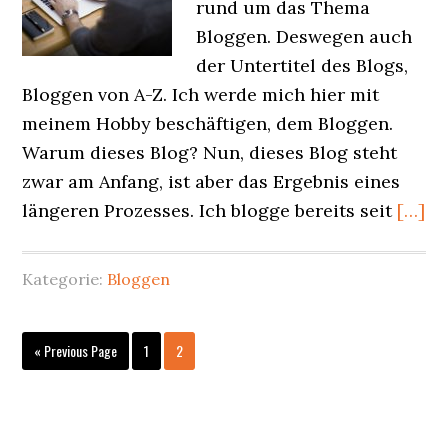
rund um das Thema
Bloggen. Deswegen auch
der Untertitel des Blogs,
Bloggen von A-Z. Ich werde mich hier mit
meinem Hobby beschäftigen, dem Bloggen.
Warum dieses Blog? Nun, dieses Blog steht
zwar am Anfang, ist aber das Ergebnis eines
längeren Prozesses. Ich blogge bereits seit
[…]
Kategorie:
Bloggen
Go
Seite
Seite
«
Previous Page
1
2
to