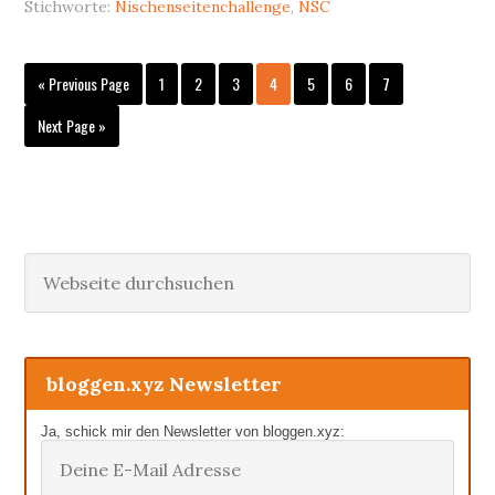
Stichworte:
Nischenseitenchallenge
,
NSC
Go
Seite
Seite
Seite
Seite
Seite
Seite
Seite
«
Previous Page
1
2
3
4
5
6
7
to
Go
Next Page »
to
Haupt-
Webseite
durchsuchen
Sidebar
bloggen.xyz Newsletter
Ja, schick mir den Newsletter von bloggen.xyz: