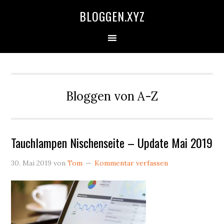
Zur
Skip
Zur
Zur
BLOGGEN.XYZ
Hauptnavigation
to
Hauptsidebar
Fußzeile
springen
main
springen
springen
content
Bloggen von A-Z
Tauchlampen Nischenseite – Update Mai 2019
30. Mai 2019
von
Tom
Kommentar verfassen