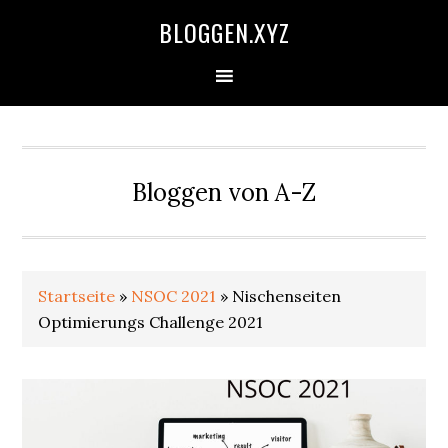
Zur
Skip
Zur
Zur
BLOGGEN.XYZ
Hauptnavigation
to
Hauptsidebar
Fußzeile
springen
main
springen
springen
content
Bloggen von A-Z
Startseite
»
NSOC 2021
»
Nischenseiten
Optimierungs Challenge 2021