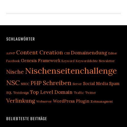
Footer
SCHLAGWÖRTER
Content Creation
Domainendung
AAWP
CSS
Editor
Genesis Framework
Facebook
Keyword
Keyworddichte
Newsletter
Nischenseitenchallenge
Nische
NSC
Schreiben
PHP
Social Media
Spam
NSOC
Server
Top Level Domain
SQL
Textdesign
Traffic
Twitter
Verlinkung
WordPress Plugin
Webserver
Zeitmanagment
BELIEBTESTE BEITRÄGE