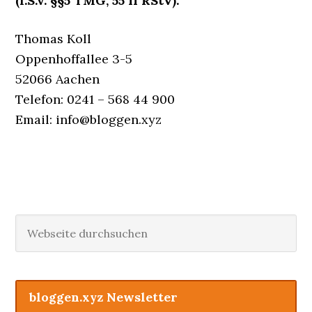
(i.S.v. §§5 TMG, 55 II RStV):
Thomas Koll
Oppenhoffallee 3-5
52066 Aachen
Telefon: 0241 – 568 44 900
Email: info@bloggen.xyz
Haupt-
Webseite
durchsuchen
Sidebar
bloggen.xyz Newsletter