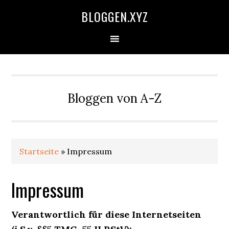
Zur
Skip
Zur
Zur
BLOGGEN.XYZ
Hauptnavigation
to
Hauptsidebar
Fußzeile
springen
main
springen
springen
content
Bloggen von A-Z
Startseite
»
Impressum
Impressum
Verantwortlich für diese Internetseiten