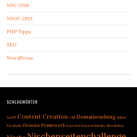
NSC 2018
NSOC 2021
PHP Tipps
SEO
WordPress
Footer
SCHLAGWÖRTER
Content Creation
Domainendung
AAWP
CSS
Editor
Genesis Framework
Facebook
Keyword
Keyworddichte
Newsletter
Nischenseitenchallenge