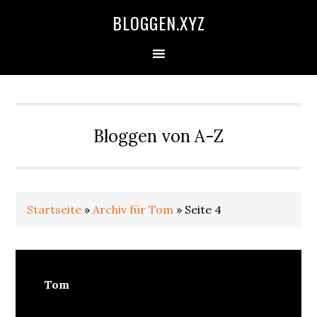
Zur
Skip
Zur
Zur
BLOGGEN.XYZ
Hauptnavigation
to
Hauptsidebar
Fußzeile
springen
main
springen
springen
content
Bloggen von A-Z
Startseite
»
Archiv für Tom
»
Seite 4
Tom