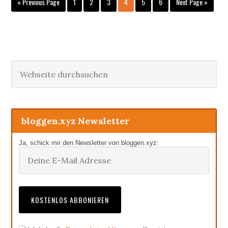
Go
Seite
Seite
Seite
Seite
Seite
Seite
Go
«
Previous Page
1
2
3
4
5
6
Next Page »
to
to
Haupt-
Webseite
durchsuchen
Sidebar
bloggen.xyz Newsletter
Ja, schick mir den Newsletter von bloggen.xyz: